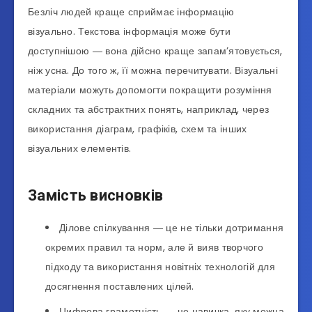
Безліч людей краще сприймає інформацію
візуально. Текстова інформація може бути
доступнішою ― вона дійсно краще запам’ятовується,
ніж усна. До того ж, її можна перечитувати. Візуальні
матеріали можуть допомогти покращити розуміння
складних та абстрактних понять, наприклад, через
використання діаграм, графіків, схем та інших
візуальних елементів.
Замість висновків
Ділове спілкування ― це не тільки дотримання
окремих правил та норм, але й вияв творчого
підходу та використання новітніх технологій для
досягнення поставлених цілей.
Цифрова грамотність ― це навичка, яку можна