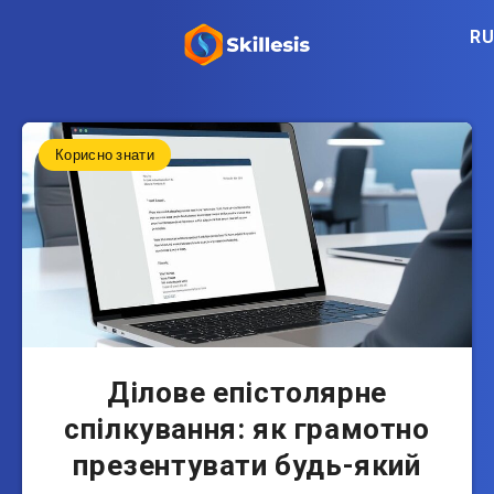
RU
Корисно знати
Ділове епістолярне
спілкування: як грамотно
презентувати будь-який