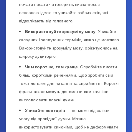
почати писати чи говорити, визначтесь з
основною ідеєю та уникайте зайвих слів, які
відволікають від головного.
Використовуйте зрозумілу мову
. Уникайте
складних і заплутаних термінів, якщо це можливо.
Використовуйте зрозумілу мову, орієнтуючись на
широку аудиторію.
Чим коротше, тим краще
. Спробуйте писати
більш короткими реченнями, щоб зробити свій
текст легшим для читання та сприйняття. Короткі
фрази також можуть допомогти вам точніше
висловлювати власні думки.
Уникайте повторів
― це може відволікти
увагу від провідної думки. Можна
використовувати синоніми, щоб не деформувати