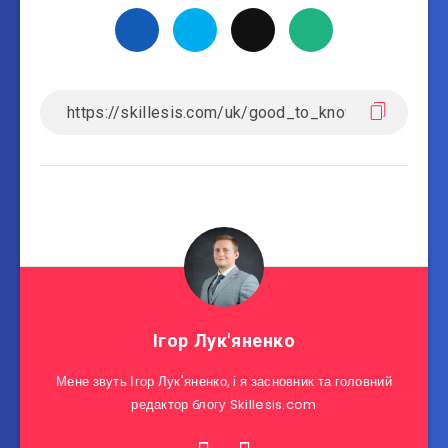
Ігор Лук'яненко
Мене звуть Ігор Лук'яненко, і я засновник та головний
редактор блогу Skillesis.com