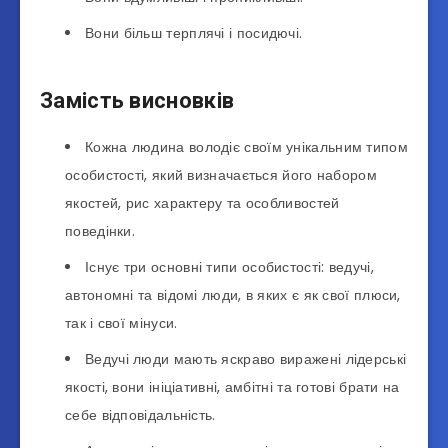
Вони більш терплячі і посидючі.
Замість висновків
Кожна людина володіє своїм унікальним типом
особистості, який визначається його набором
якостей, рис характеру та особливостей
поведінки.
Існує три основні типи особистості: ведучі,
автономні та відомі люди, в яких є як свої плюси,
так і свої мінуси.
Ведучі люди мають яскраво виражені лідерські
якості, вони ініціативні, амбітні та готові брати на
себе відповідальність.