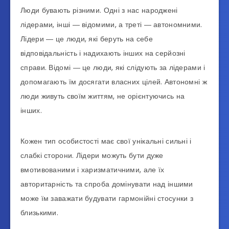
Люди бувають різними. Одні з нас народжені
лідерами, інші ― відомими, а треті ― автономними.
Лідери ― це люди, які беруть на себе
відповідальність і надихають інших на серйозні
справи. Відомі ― це люди, які слідують за лідерами і
допомагають їм досягати власних цілей. Автономні ж
люди живуть своїм життям, не орієнтуючись на
інших.
Кожен тип особистості має свої унікальні сильні і
слабкі сторони. Лідери можуть бути дуже
вмотивованими і харизматичними, але їх
авторитарність та спроба домінувати над іншими
може їм заважати будувати гармонійні стосунки з
близькими.