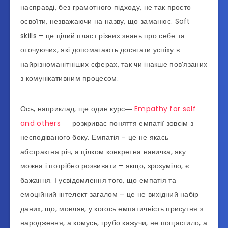
насправді, без грамотного підходу, не так просто
освоїти, незважаючи на назву, що заманює. Soft
skills – це цілий пласт різних знань про себе та
оточуючих, які допомагають досягати успіху в
найрізноманітніших сферах, так чи інакше пов’язаних
з комунікативним процесом.
Ось, наприклад, ще один курс―
Empathy for self
and others
― розкриває поняття емпатії зовсім з
несподіваного боку. Емпатія – це не якась
абстрактна річ, а цілком конкретна навичка, яку
можна і потрібно розвивати – якщо, зрозуміло, є
бажання. І усвідомлення того, що емпатія та
емоційний інтелект загалом – це не вихідний набір
даних, що, мовляв, у когось емпатичність присутня з
народження, а комусь, грубо кажучи, не пощастило, а