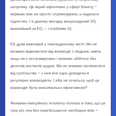
напрямку. Це вкрай ефективно у сфері бізнесу –
керівник має не просто спрямовувати, а надихати
підлеглих. І в даному випадку вищезгаданий VQ
важливіший за EQ ― і особливо IQ.
EQ дуже важливий у повсякденному житті. Ми не
можемо відмовитися від взаємодії з людьми, навіть
якщо не є екстравертами і можемо обійтися без
десятків контактів щодня. Ми не можемо ізолюватися
від суспільства – з ним все одно доводиться
регулярно взаємодіяти. І хіба не хочеться, щоб ця
взаємодія була максимально ефективною?
Феномен емоційного інтелекту полягає в тому, що це
така річ, яка без перебільшення необхідна всім –