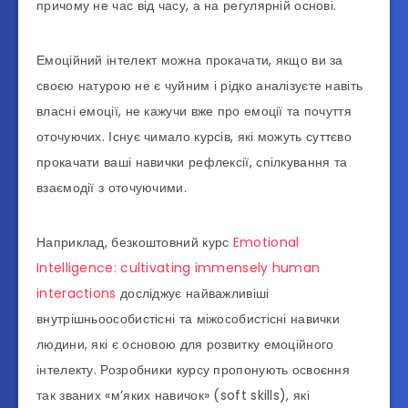
причому не час від часу, а на регулярній основі.
Емоційний інтелект можна прокачати, якщо ви за
своєю натурою не є чуйним і рідко аналізуєте навіть
власні емоції, не кажучи вже про емоції та почуття
оточуючих. Існує чимало курсів, які можуть суттєво
прокачати ваші навички рефлексії, спілкування та
взаємодії з оточуючими.
Наприклад, безкоштовний курс
Emotional
Intelligence: cultivating immensely human
interactions
досліджує найважливіші
внутрішньоособистісні та міжособистісні навички
людини, які є основою для розвитку емоційного
інтелекту. Розробники курсу пропонують освоєння
так званих «м’яких навичок» (soft skills), які