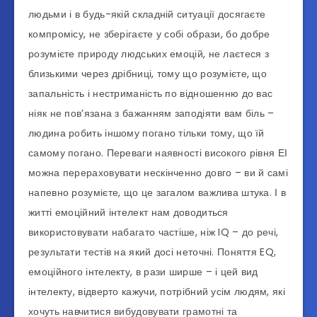
людьми і в будь-якій складній ситуації досягаєте
компромісу, не зберігаєте у собі образи, бо добре
розумієте природу людських емоцій, не лаєтеся з
близькими через дрібниці, тому що розумієте, що
запальність і нестриманість по відношенню до вас
ніяк не пов’язана з бажанням заподіяти вам біль –
людина робить іншому погано тільки тому, що їй
самому погано. Переваги наявності високого рівня ЕІ
можна перераховувати нескінченно довго – ви й самі
напевно розумієте, що це загалом важлива штука. І в
житті емоційний інтелект нам доводиться
використовувати набагато частіше, ніж IQ – до речі,
результати тестів на який досі неточні. Поняття EQ,
емоційного інтелекту, в рази ширше – і цей вид
інтелекту, відверто кажучи, потрібний усім людям, які
хочуть навчитися вибудовувати грамотні та