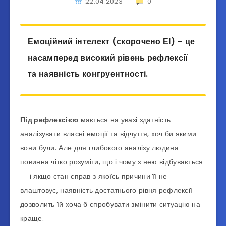
22.04.2023
0
Емоційний інтелект (скорочено ЕІ) – це
насамперед високий рівень рефлексії
та наявність конгруентності.
Під рефлексією
мається на увазі здатність
аналізувати власні емоції та відчуття, хоч би якими
вони були. Але для глибокого аналізу людина
повинна чітко розуміти, що і чому з нею відбувається
― і якщо стан справ з якоїсь причини її не
влаштовує, наявність достатнього рівня рефлексії
дозволить їй хоча б спробувати змінити ситуацію на
краще.