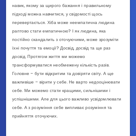
навик, якому за щирого бажання і правильному
підході можна навчитися, у свідомості щось
перевертається. Хіба може неемпатична людина
раптово стати емпатичною? І як людина, яка
постійно скандалить з оточуючими, може зрозуміти
їхні почуття та емоції? Досвід, досвід та ще раз
досвід. Протягом життя ми можемо
трансформуватися необмежену кількість разів.
Головне – бути відкритим та довіряти світу. А ще
важливіше – вірити у себе. Не варто недооцінювати
себе. Ми можемо стати кращими, сильнішими і
успішнішими. Але для цього важливо усвідомлювати
себе. А з розуміння себе випливає розуміння та
прийняття оточуючих.