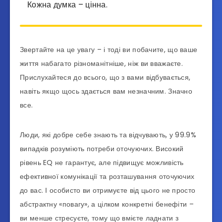
Кожна думка – цінна.
Звертайте на це увагу – і тоді ви побачите, що ваше
життя набагато різноманітніше, ніж ви вважаєте.
Прислухайтеся до всього, що з вами відбувається,
навіть якщо щось здається вам незначним. Значно
все.
Люди, які добре себе знають та відчувають, у 99.9%
випадків розуміють потреби оточуючих. Високий
рівень EQ не гарантує, але підвищує можливість
ефективної комунікації та розташування оточуючих
до вас. І особисто ви отримуєте від цього не просто
абстрактну «повагу», а цілком конкретні бенефіти –
ви менше стресуєте, тому що вмієте ладнати з