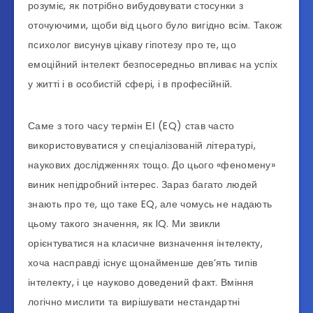
розуміє, як потрібно вибудовувати стосунки з
оточуючими, щоби від цього було вигідно всім. Також
психолог висунув цікаву гіпотезу про те, що
емоційний інтелект безпосередньо впливає на успіх
у житті і в особистій сфері, і в професійній.
Саме з того часу термін ЕІ (EQ) став часто
використовуватися у спеціалізованій літературі,
наукових дослідженнях тощо. До цього «феномену»
виник непідробний інтерес. Зараз багато людей
знають про те, що таке EQ, але чомусь не надають
цьому такого значення, як IQ. Ми звикли
орієнтуватися на класичне визначення інтелекту,
хоча насправді існує щонайменше дев’ять типів
інтелекту, і це науково доведений факт. Вміння
логічно мислити та вирішувати нестандартні