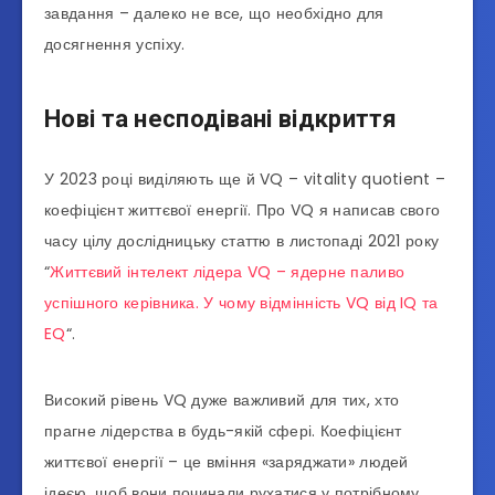
завдання – далеко не все, що необхідно для
досягнення успіху.
Нові та несподівані відкриття
У 2023 році виділяють ще й VQ – vitality quotient –
коефіцієнт життєвої енергії. Про VQ я написав свого
часу цілу дослідницьку статтю в листопаді 2021 року
“
Життєвий інтелект лідера VQ – ядерне паливо
успішного керівника. У чому відмінність VQ від IQ та
EQ
“.
Високий рівень VQ дуже важливий для тих, хто
прагне лідерства в будь-якій сфері. Коефіцієнт
життєвої енергії – це вміння «заряджати» людей
ідеєю, щоб вони починали рухатися у потрібному