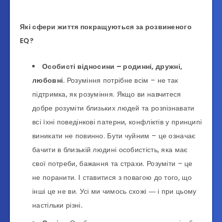
Які сфери життя покращуються за розвиненого
EQ?
Особисті відносини – родинні, дружні,
любовні.
Розуміння потрібне всім – не так
підтримка, як розуміння. Якщо ви навчитеся
добре розуміти близьких людей та розпізнавати
всі їхні поведінкові патерни, конфліктів у принципі
виникати не повинно. Бути чуйним – це означає
бачити в близькій людині особистість, яка має
свої потреби, бажання та страхи. Розуміти – це
не поранити. І ставитися з повагою до того, що
інші це не ви. Усі ми чимось схожі ― і при цьому
настільки різні
.