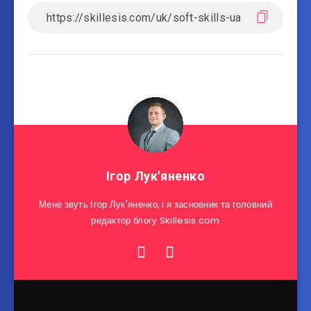
Ігор Лук'яненко
Мене звуть Ігор Лук'яненко, і я засновник та головний
редактор блогу Skillesis.com