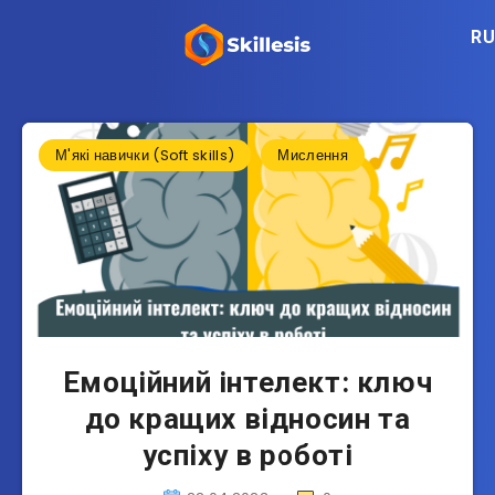
RU
М'які навички (Soft skills)
Мислення
Емоційний інтелект: ключ
до кращих відносин та
успіху в роботі