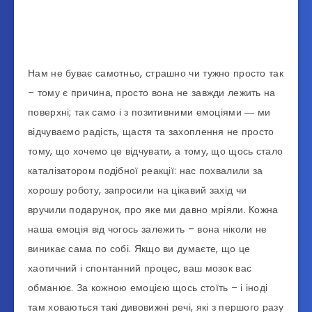
Нам не буває самотньо, страшно чи тужно просто так
– тому є причина, просто вона не завжди лежить на
поверхні; так само і з позитивними емоціями ― ми
відчуваємо радість, щастя та захоплення не просто
тому, що хочемо це відчувати, а тому, що щось стало
каталізатором подібної реакції: нас похвалили за
хорошу роботу, запросили на цікавий захід чи
вручили подарунок, про яке ми давно мріяли. Кожна
наша емоція від чогось залежить – вона ніколи не
виникає сама по собі. Якщо ви думаєте, що це
хаотичний і спонтанний процес, ваш мозок вас
обманює. За кожною емоцією щось стоїть – і іноді
там ховаються такі дивовижні речі, які з першого разу