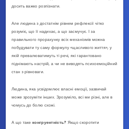
досить важко розпізнати.
Але людина з достатнім рівнем рефлексії чітко
розуміє, що її надихає, а що засмучує. І за
правильного прорахунку всіх механізмів можна
побудувати ту саму формулу «щасливого життя», у
якій превалюватимуть ті речі, які гарантовано
піднімають настрій, а чи не виводять психоемоційний
стан з рівноваги.
Людина, яка усвідомлює власні емоції, зазвичай
може зрозуміти інших. Зрозуміло, всі ми різні, але в
чомусь до болю схожі.
А що таке
конгруентність?
Якщо скоротити