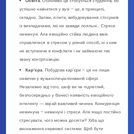
Освіта.
Особливо це стосується студентів, бо
успішно навчатися у вузі – це, в принципі,
складно. Заліки, іспити, вибудовування стосунків
із викладачами, які не завжди лояльні… Стреси
неминучі. Але емоційно стійка людина вміє
справлятися зі стресом у різний спосіб, ні з ким
не вступаючи в конфлікти і не займаючи так
звану контрпозицію.
Кар’єра
. Побудова кар’єри – це не лише
навички у вузькоспеціалізованій сфері.
Незалежно від того, шеф ви чи підлеглий,
безпосередньо у бізнесі наявність емоційного
інтелекту ― вкрай важливий чинник. Конкуренція
неминуча – неминучі і стреси. Але якщо постійно
стресувати, чого можна досягти? Хіба що
виснаження нервової системи. Щоб бути