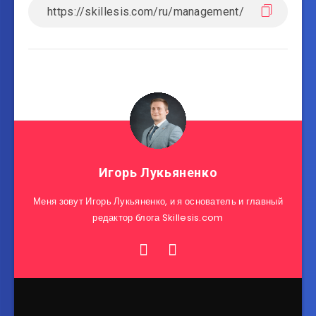
Игорь Лукьяненко
Меня зовут Игорь Лукьяненко, и я основатель и главный
редактор блога Skillesis.com