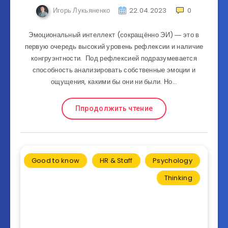
Игорь Лукьяненко
22.04.2023
0
Эмоциональный интеллект (сокращённо ЭИ) ― это в
первую очередь высокий уровень рефлексии и наличие
конгруэнтности. Под рефлексией подразумевается
способность анализировать собственные эмоции и
ощущения, какими бы они ни были. Но…
Ппродолжить чтение
Good to know
HR & Staff
Psychology
Thinking