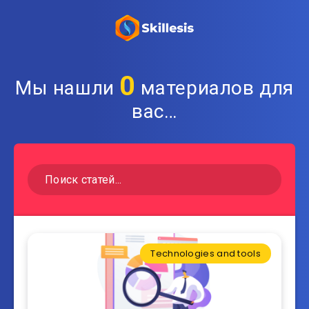
0
Мы нашли
материалов для
вас…
Technologies and tools