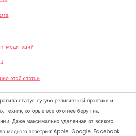
озга
ля медитаций
ий
ние этой статьи
ратила статус сугубо религиозной практики и
х техник, которые все охотнее берут на
нии. Даже максимально удаленная от всякого
ла модного поветрия: Apple, Google, Facebook