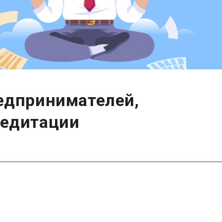
едпринимателей,
медитации