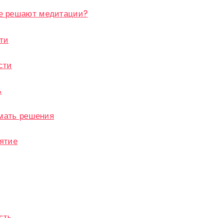
ре решают медитации?
ти
сти
ь
мать решения
ятие
сть